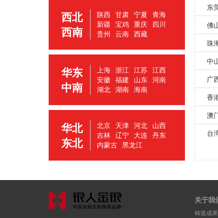
东
西北
陕西
甘肃
宁夏
青海
新疆
宝鸡
重庆
四川
佛
西南
贵州
云南
西藏
珠
中
华东
上海
浙江
江苏
江西
广
安徽
福建
山东
河南
中南
湖北
湖南
海南
香
澳
华北
北京
天津
河北
山西
台
吉林
辽宁
大连
丹东
东北
内蒙古
黑龙江
关于我
铸造成果 | 