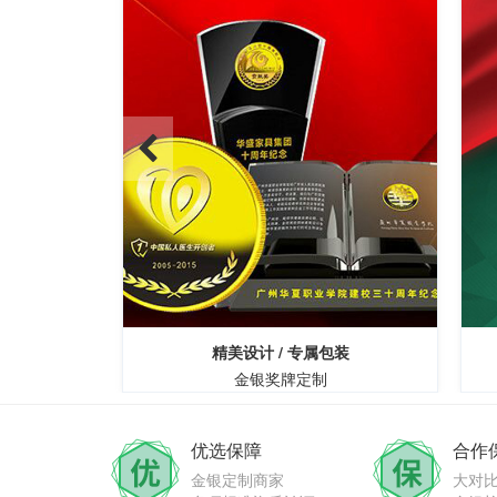
障
精美设计 / 专属包装
金银奖牌定制
优选保障
合作
金银定制商家
大对