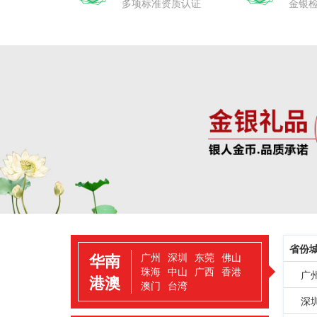
多项标准资质认证
金银
省份
华南
广州
深圳
东莞
佛山
珠海
中山
广西
香港
广
港澳
澳门
台湾
深