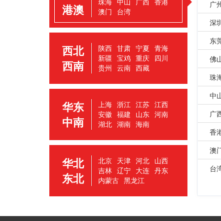
珠海
中山
广西
香港
广
港澳
澳门
台湾
深
东
西北
陕西
甘肃
宁夏
青海
新疆
宝鸡
重庆
四川
佛
西南
贵州
云南
西藏
珠
中
华东
上海
浙江
江苏
江西
广
安徽
福建
山东
河南
中南
湖北
湖南
海南
香
澳
华北
北京
天津
河北
山西
台
吉林
辽宁
大连
丹东
东北
内蒙古
黑龙江