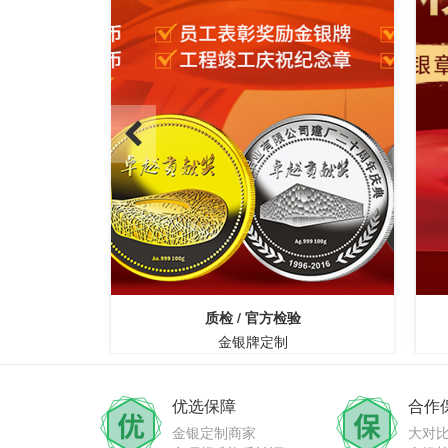
真
质检 / 官方检验
金银牌定制
优选保障
合作
金银定制商家
大对