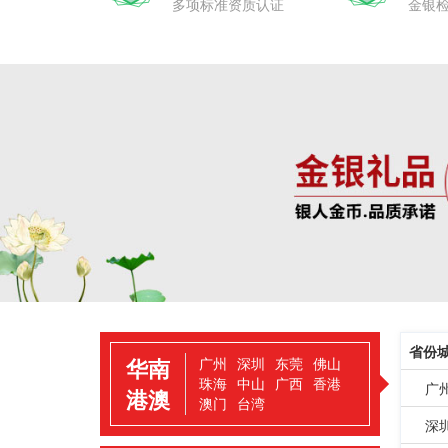
多项标准资质认证
金银
省份
华南
广州
深圳
东莞
佛山
珠海
中山
广西
香港
广
港澳
澳门
台湾
深