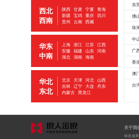
东
西北
陕西
甘肃
宁夏
青海
新疆
宝鸡
重庆
四川
佛
西南
贵州
云南
西藏
珠
中
华东
上海
浙江
江苏
江西
广
安徽
福建
山东
河南
中南
湖北
湖南
海南
香
澳
华北
北京
天津
河北
山西
台
吉林
辽宁
大连
丹东
东北
内蒙古
黑龙江
关于我
铸造成果 | 