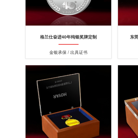
格兰仕奋进40年纯银奖牌定制
东
金银承保 / 出具证书