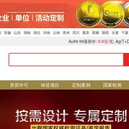
西
安徽
山东
湖南
湖北
河南
云南
贵州
四川
重庆
西藏
陕西
甘肃
宁夏
Au99.99最新价:
0.0元/克
; Ag(T
资质许可
铸造项目
定制案例
国家检测