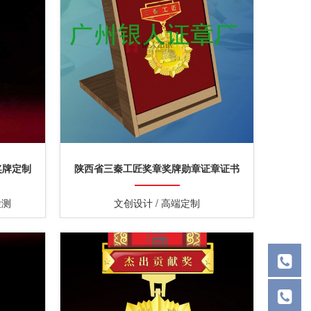
奖牌定制
陕西省三秦工匠奖章奖牌勋章证章证书
检测
文创设计 / 高端定制