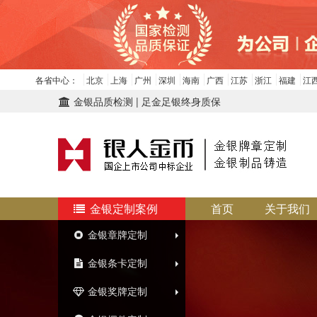
各省中心：
北京
上海
广州
深圳
海南
广西
江苏
浙江
福建
江
金银品质检测 | 足金足银终身质保
金银定制案例
首页
关于我们
金银章牌定制
金银条卡定制
金银奖牌定制