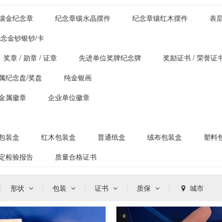
镶金纪念章
纪念章镶水晶摆件
纪念章镶红木摆件
表
念金钞银钞/卡
奖章 / 勋章 / 证章
先进单位奖牌纪念牌
奖励证书 / 荣誉证
属纪念盘/奖盘
纯金银画
金属徽章
企业单位徽章
包装盒
红木包装盒
普通纸盒
绒布包装盒
塑料
定检验报告
质量合格证书
形状
包装
证书
质保
城市