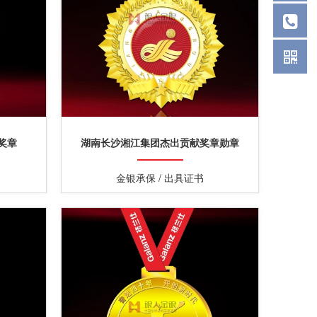
奖章
湖南长沙湘江集团杰出贡献奖章勋章
金银承保 / 出具证书