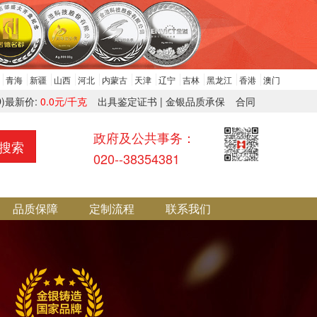
青海
新疆
山西
河北
内蒙古
天津
辽宁
吉林
黑龙江
香港
澳门
+D)最新价:
0.0元/千克
出具鉴定证书 | 金银品质承保
合同
政府及公共事务：
搜索
020--38354381
品质保障
定制流程
联系我们