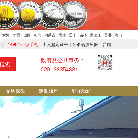
青海
新疆
山西
河北
内蒙古
天津
辽宁
吉林
黑龙江
香港
澳门
新价:
14984.0元/千克
出具鉴定证书 | 金银品质承保
合同
政府及公共事务：
搜索
020--38354381
品质保障
定制流程
联系我们