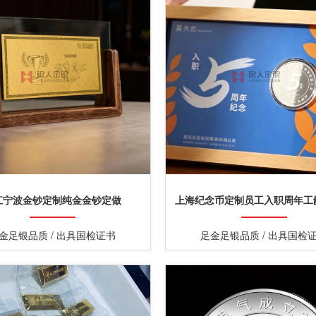
江宁波金钞定制纯金金钞定做
上海纪念币定制员工入职周年工
念币定制
金足银品质 / 出具国检证书
足金足银品质 / 出具国检