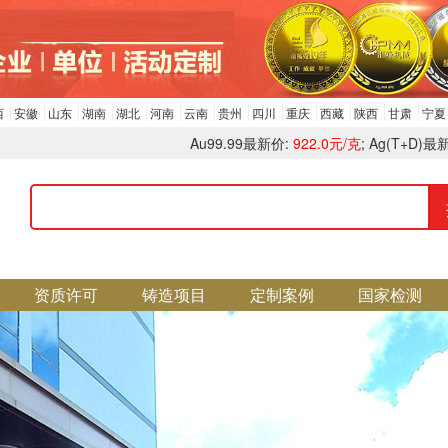
西
安徽
山东
湖南
湖北
河南
云南
贵州
四川
重庆
西藏
陕西
甘肃
宁夏
Au99.99最新价:
922.0元/克
; Ag(T+D)最
资质许可
铸造项目
定制案例
国家检测