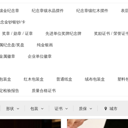
镶金纪念章
纪念章镶水晶摆件
纪念章镶红木摆件
表
念金钞银钞/卡
奖章 / 勋章 / 证章
先进单位奖牌纪念牌
奖励证书 / 荣誉证
属纪念盘/奖盘
纯金银画
金属徽章
企业单位徽章
包装盒
红木包装盒
普通纸盒
绒布包装盒
塑料
定检验报告
质量合格证书
形状
包装
证书
质保
城市