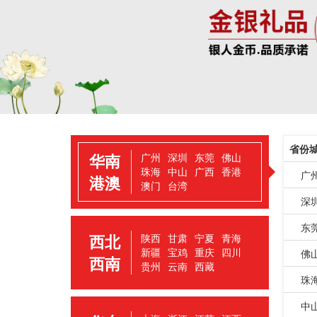
省份
华南
广州
深圳
东莞
佛山
珠海
中山
广西
香港
广
港澳
澳门
台湾
深
东
西北
陕西
甘肃
宁夏
青海
新疆
宝鸡
重庆
四川
佛
西南
贵州
云南
西藏
珠
中