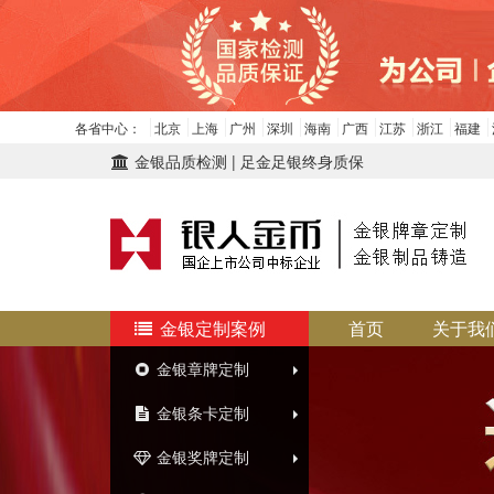
各省中心：
北京
上海
广州
深圳
海南
广西
江苏
浙江
福建
金银品质检测 | 足金足银终身质保
金银定制案例
首页
关于我
金银章牌定制
金银条卡定制
金银奖牌定制