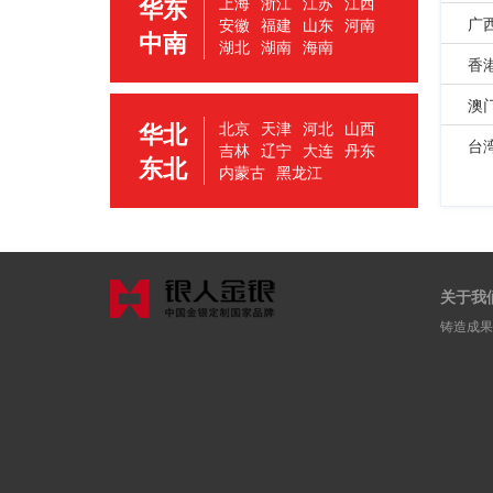
华东
上海
浙江
江苏
江西
广
安徽
福建
山东
河南
中南
湖北
湖南
海南
香
澳
华北
北京
天津
河北
山西
台
吉林
辽宁
大连
丹东
东北
内蒙古
黑龙江
关于我
铸造成果 | 