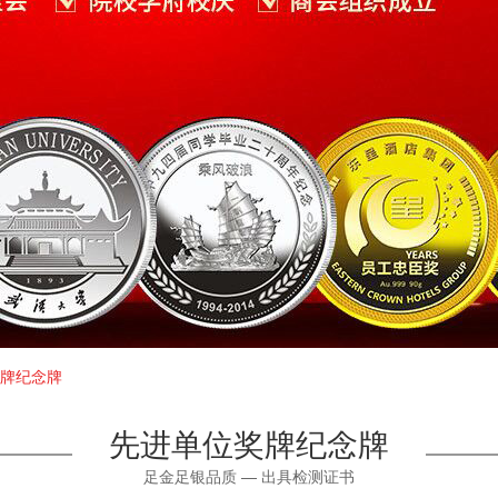
牌纪念牌
先进单位奖牌纪念牌
足金足银品质 — 出具检测证书