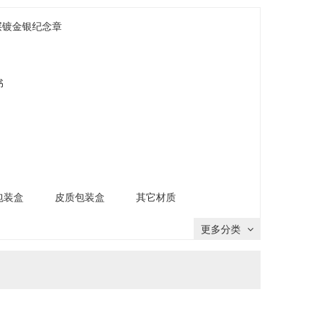
层镀金银纪念章
书
包装盒
皮质包装盒
其它材质
更多分类