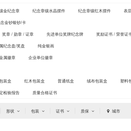
镶金纪念章
纪念章镶水晶摆件
纪念章镶红木摆件
表
念金钞银钞/卡
奖章 / 勋章 / 证章
先进单位奖牌纪念牌
奖励证书 / 荣誉证
属纪念盘/奖盘
纯金银画
金属徽章
企业单位徽章
包装盒
红木包装盒
普通纸盒
绒布包装盒
塑料
定检验报告
质量合格证书
形状
包装
证书
质保
城市