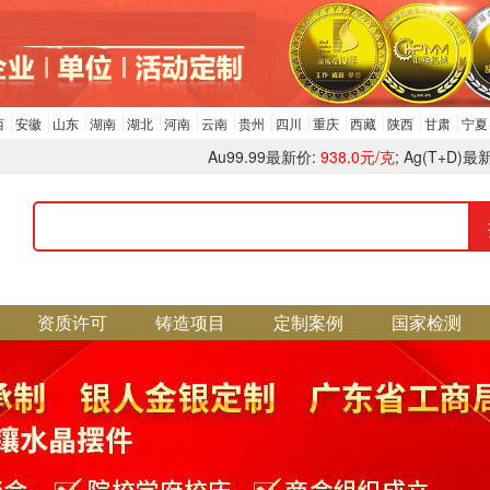
西
安徽
山东
湖南
湖北
河南
云南
贵州
四川
重庆
西藏
陕西
甘肃
宁夏
Au99.99最新价:
938.0元/克
; Ag(T+D)最
资质许可
铸造项目
定制案例
国家检测