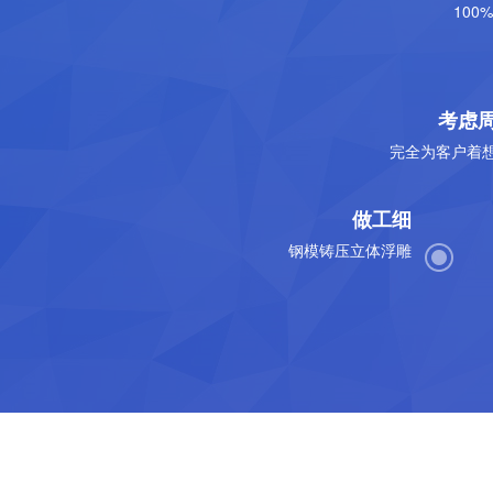
100
考虑
完全为客户着
做工细
钢模铸压立体浮雕