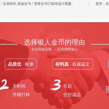
章 / 证章制作,奖励证书 / 荣誉证书订制等设计图案。
需求：先
选择银人金币的理由
文创高端定制 — 品质保障放心
· 检测
· 权威鉴定
品质优
材料真
天时间
天起
开模打样
交付成品