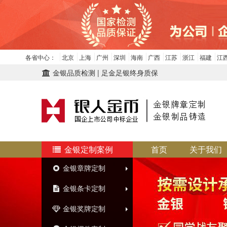
各省中心：
北京
上海
广州
深圳
海南
广西
江苏
浙江
福建
江
金银品质检测 | 足金足银终身质保
金银定制案例
首页
关于我们
金银章牌定制
金银条卡定制
金银奖牌定制