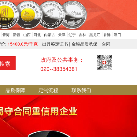
青海
新疆
山西
河北
内蒙古
天津
辽宁
吉林
黑龙江
香港
澳门
新价:
15400.0元/千克
出具鉴定证书 | 金银品质承保
合同
政府及公共事务：
搜索
020--38354381
品质保障
定制流程
联系我们