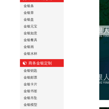
金银条
金银章
金银盘
金银元宝
金银如意
金银餐具
金银画
金银水杯
商务金银定制
金银钥匙
金银邮票
金银卡片
金银书签
金银吊坠
金银模型