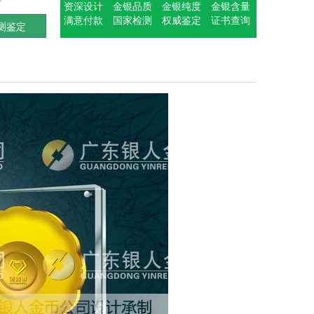
资深设计
金银品质
金银纯度
金银含量
满意付款
国家检测
权威鉴定
证书查询
测鉴定