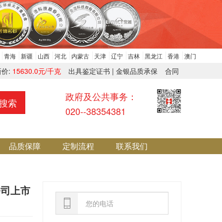
青海
新疆
山西
河北
内蒙古
天津
辽宁
吉林
黑龙江
香港
澳门
新价:
15630.0元/千克
出具鉴定证书 | 金银品质承保
合同
政府及公共事务：
搜索
020--38354381
品质保障
定制流程
联系我们
公司上市