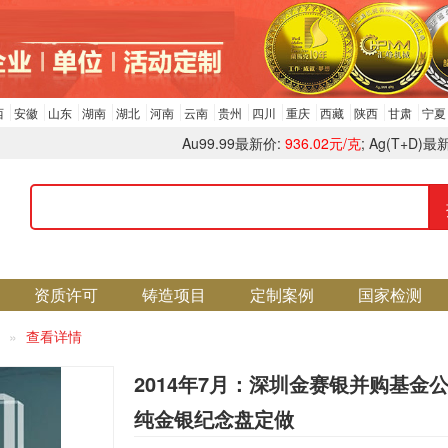
西
安徽
山东
湖南
湖北
河南
云南
贵州
四川
重庆
西藏
陕西
甘肃
宁夏
Au99.99最新价:
936.02元/克
; Ag(T+D)最
资质许可
铸造项目
定制案例
国家检测
查看详情
2014年7月：深圳金赛银并购基金
纯金银纪念盘定做