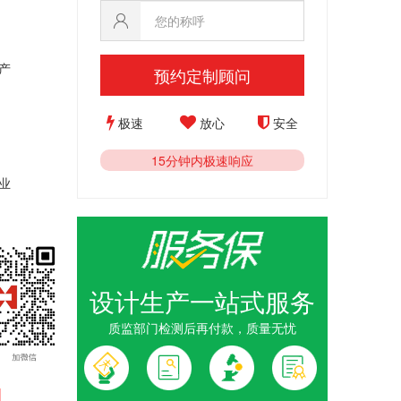
产
预约定制顾问
极速
放心
安全
15分钟内极速响应
业
设计生产一站式服务
质监部门检测后再付款，质量无忧
1