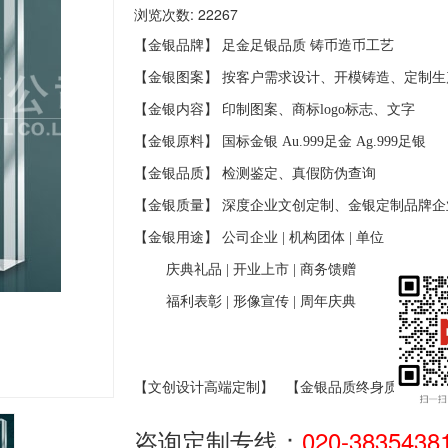
浏览次数: 22267
【金银品牌】 足金足银品质
铸币造币工艺
【金银图案】 按客户需求设计、开模铸造、定制生
【金银内容】 印制图案、商标
logo
标志、文字
【金银原料】 国标金银
Au.999
足金
Ag.999
足银
【金银品质】 检测鉴定、真假防伪查询
【金银质量】 深度企业文创定制、金银定制品牌企
【金银用途】 公司企业
|
机构团体
|
单位
庆典礼品
|
开业上市
|
商务馈赠
福利表彰
|
形像宣传
|
周年庆典
【文创设计高端定制】
【金银品质终身质保】
咨询定制专线：
020-3835438