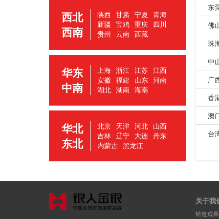
东
西北
陕西
甘肃
宁夏
青海
新疆
宝鸡
重庆
四川
佛
西南
贵州
云南
西藏
珠
中
华东
上海
浙江
江苏
江西
广
安徽
福建
山东
河南
中南
湖北
湖南
海南
香
澳
华北
北京
天津
河北
山西
台
吉林
辽宁
大连
丹东
东北
内蒙古
黑龙江
关于我
铸造成果 | 