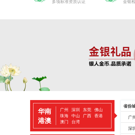
多项标准资质认证
金银
省份
华南
广州
深圳
东莞
佛山
珠海
中山
广西
香港
广
港澳
澳门
台湾
深